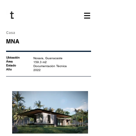
Casa
MNA
Ubicación
Nosara, Guanacaste
Área
159.3 m2
Estado
Documentación Técnica
Año
202
2